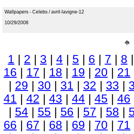
Wallpapers - Celebs / avril-lavigne-12
10/29/2008
1
|
2
|
3
|
4
|
5
|
6
|
7
|
8
16
|
17
|
18
|
19
|
20
|
21
|
29
|
30
|
31
|
32
|
33
|
41
|
42
|
43
|
44
|
45
|
46
|
54
|
55
|
56
|
57
|
58
|
66
|
67
|
68
|
69
|
70
|
71